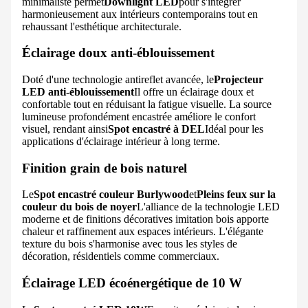
minimaliste permet
Downlight LED
pour s'intégrer
harmonieusement aux intérieurs contemporains tout en
rehaussant l'esthétique architecturale.
Éclairage doux anti-éblouissement
Doté d'une technologie antireflet avancée, le
Projecteur
LED anti-éblouissement
Il offre un éclairage doux et
confortable tout en réduisant la fatigue visuelle. La source
lumineuse profondément encastrée améliore le confort
visuel, rendant ainsi
Spot encastré à DEL
Idéal pour les
applications d'éclairage intérieur à long terme.
Finition grain de bois naturel
Le
Spot encastré couleur Burlywood
et
Pleins feux sur la
couleur du bois de noyer
L'alliance de la technologie LED
moderne et de finitions décoratives imitation bois apporte
chaleur et raffinement aux espaces intérieurs. L'élégante
texture du bois s'harmonise avec tous les styles de
décoration, résidentiels comme commerciaux.
Éclairage LED écoénergétique de 10 W