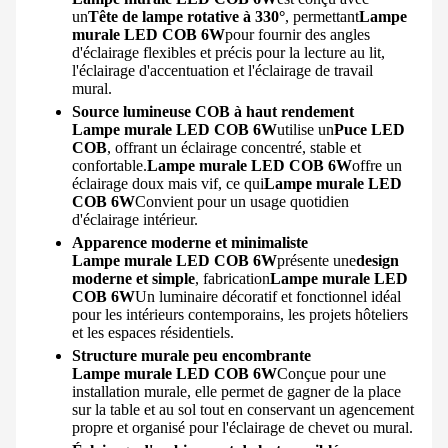
un
Tête de lampe rotative à 330°
, permettant
Lampe
murale LED COB 6W
pour fournir des angles
d'éclairage flexibles et précis pour la lecture au lit,
l'éclairage d'accentuation et l'éclairage de travail
mural.
Source lumineuse COB à haut rendement
Lampe murale LED COB 6W
utilise un
Puce LED
COB
, offrant un éclairage concentré, stable et
confortable.
Lampe murale LED COB 6W
offre un
éclairage doux mais vif, ce qui
Lampe murale LED
COB 6W
Convient pour un usage quotidien
d'éclairage intérieur.
Apparence moderne et minimaliste
Lampe murale LED COB 6W
présente une
design
moderne et simple
, fabrication
Lampe murale LED
COB 6W
Un luminaire décoratif et fonctionnel idéal
pour les intérieurs contemporains, les projets hôteliers
et les espaces résidentiels.
Structure murale peu encombrante
Lampe murale LED COB 6W
Conçue pour une
installation murale, elle permet de gagner de la place
sur la table et au sol tout en conservant un agencement
propre et organisé pour l'éclairage de chevet ou mural.