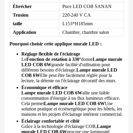
Ébrécher
Puce LED COB SANAN
Tension
220-240 V CA
taille
L153*H185mm
Application
Chambre, chambre salon
Pourquoi choisir cette applique murale LED :
Réglage flexible de l'éclairage
Le
Fonction de rotation à 330°
donne
Lampe murale
LED COB 6W
grande facilité d'utilisation pour
différents besoins d'éclairage.
Lampe murale LED
COB 6W
Elle peut être facilement réglée pour la
lecture, la détente ou l'éclairage décoratif des murs.
Économique et efficace
Lampe murale LED COB 6W
allie une faible
consommation d'énergie à un flux lumineux efficace.
Cela permet
Lampe murale LED COB 6W
Une
solution pratique et écoénergétique pour les hôtels, les
maisons et les projets d'éclairage intérieur commercial.
Éclairage confortable et ciblé
Grâce à la technologie d'éclairage COB,
Lampe
murale LED COB 6W
procure une luminosité